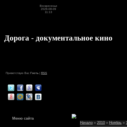
Воскресенье
2026-08-09
11:13
Дорога - документальное кино
Приветствую Вас
Гость
|
RSS
Меню сайта
Начало
»
2010
»
Ноябрь
»